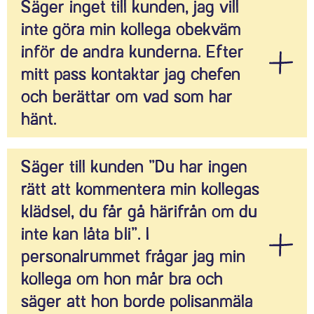
Säger inget till kunden, jag vill
att tro att den står över allt. Men det stämmer inte!
inte göra min kollega obekväm
Även om vi har yttrandefrihet så får vi inte kränka
andra, det kallas yttrandefrihetsbrott.
inför de andra kunderna. Efter
mitt pass kontaktar jag chefen
och berättar om vad som har
hänt.
Du tänker på att din kollega inte ska bli obekväm,
Säger till kunden ”Du har ingen
det är snällt. Men tystnaden betyder också något.
rätt att kommentera min kollegas
Ibland kan det vara svårt att veta vad man ska säga,
men fundera på vad det skickar för signaler till andra
klädsel, du får gå härifrån om du
personer runt dig när du inte säger ifrån. Bra att du
inte kan låta bli”. I
säger till arbetsgivaren, de har ett ansvar att ha en
personalrummet frågar jag min
plan för att motverka rasism på arbetsplatsen.
kollega om hon mår bra och
säger att hon borde polisanmäla