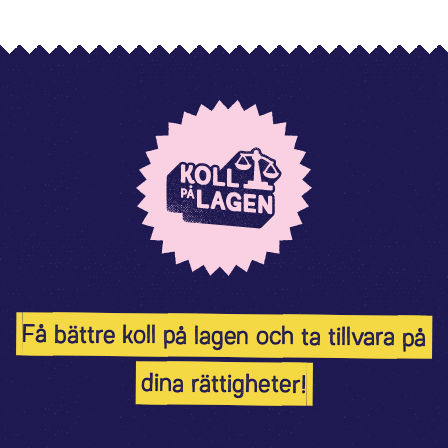
Få bättre koll på lagen och ta tillvara på
dina rättigheter!