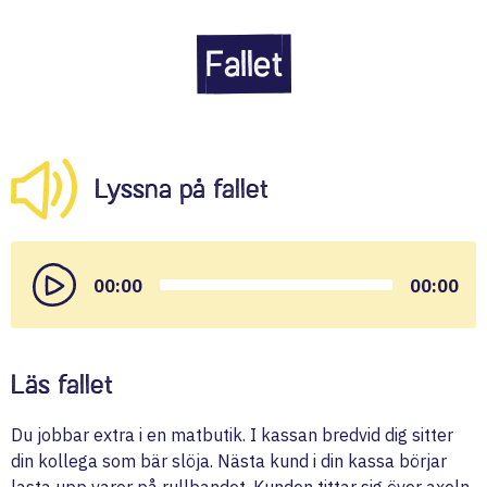
Fallet
Lyssna på fallet
Audio
Player
00:00
00:00
Läs fallet
Du jobbar extra i en matbutik. I kassan bredvid dig sitter
din kollega som bär slöja. Nästa kund i din kassa börjar
lasta upp varor på rullbandet. Kunden tittar sig över axeln