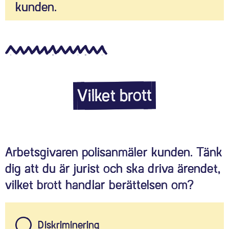
kunden.
Du markerar att kommentaren inte är okej, det är
modigt! Glöm inte att också berätta om situationen
för arbetsgivaren, du som kollega ska inte behöva
bära allt ansvar.
Vilket brott
Arbetsgivaren polisanmäler kunden. Tänk
dig att du är jurist och ska driva ärendet,
vilket brott handlar berättelsen om?
Diskriminering