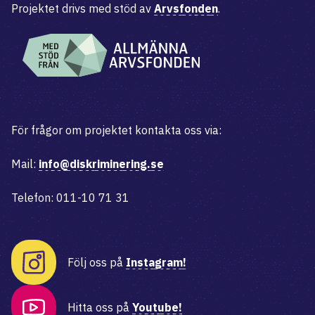
Projektet drivs med stöd av
Arvsfonden
.
För frågor om projektet kontakta oss via:
Mail:
info@diskriminering.se
Telefon: 011-10 71 31
Följ oss på
Instagram!
Hitta oss på
Youtube!