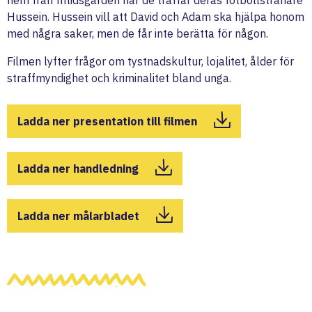
hem från fritidsgården när de träffar deras fotbollstränare
Hussein. Hussein vill att David och Adam ska hjälpa honom
med några saker, men de får inte berätta för någon.
Filmen lyfter frågor om tystnadskultur, lojalitet, ålder för
straffmyndighet och kriminalitet bland unga.
Ladda ner presentation till filmen
Ladda ner handledning
Ladda ner målarbladet