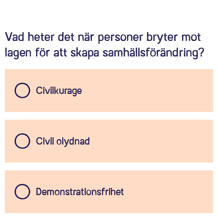
antirasistisk kampanj försökte t.ex. nazister ta ut
namnuppgifterna på listan eftersom det var en
offentlig handling.
Vad heter det när personer bryter mot
lagen för att skapa samhällsförändring?
Civilkurage
Civil olydnad
Demonstrationsfrihet