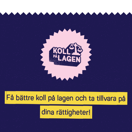
Få bättre koll på lagen och ta tillvara på
dina rättigheter!