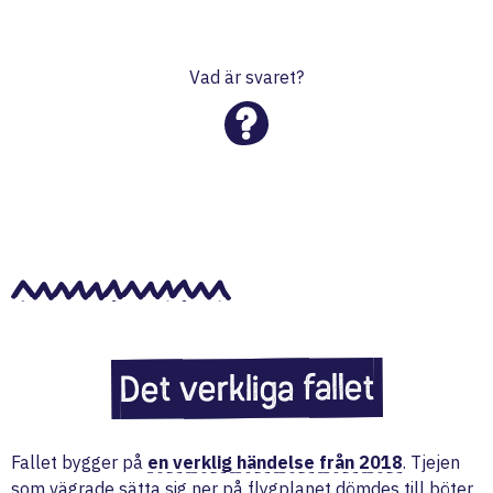
Vad är svaret?
Det verkliga fallet
Fallet bygger på
en verklig händelse från 2018
. Tjejen
som vägrade sätta sig ner på flygplanet dömdes till böter