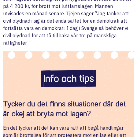
på 4 200 kr, för brott mot luftfartslagen. Mannen
utvisades en månad senare. Tjejen säger “Jag tänker att
civil olydnad i sig är det enda sättet för en demokrati att
fortsätta vara en demokrati. I dag i Sverige så behöver vi
civil olydnad för att få tillbaka vår tro på mänskliga
rättigheter.”
Info och tips
Tycker du det finns situationer där det
är okej att bryta mot lagen?
En del tycker att det kan vara rätt att begå handlingar
som är brottsliga för att protestera mot en lag eller ett