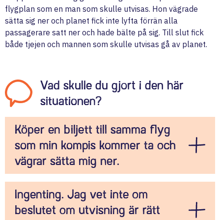
flygplan som en man som skulle utvisas. Hon vägrade
sätta sig ner och planet fick inte lyfta förrän alla
passagerare satt ner och hade bälte på sig. Till slut fick
både tjejen och mannen som skulle utvisas gå av planet.
Vad skulle du gjort i den här
situationen?
Köper en biljett till samma flyg
som min kompis kommer ta och
vägrar sätta mig ner.
Det är viktigt att lyssna och säga ifrån när man ser
Ingenting. Jag vet inte om
orättvisor! Men det är också viktigt att tänka igenom
beslutet om utvisning är rätt
konsekvenserna, vad kan hända med dig om du