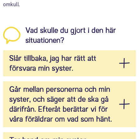
omkull.
Vad skulle du gjort i den här
situationen?
Slår tillbaka, jag har rätt att
försvara min syster.
Till viss del har du rätt att försvara din syster, men
Går mellan personerna och min
enligt lagen får du aldrig använda ”mer våld än vad
syster, och säger att de ska gå
lagen kräver”. Det är till exempel inte okej att slå
någon om det hade räckt med att säga ifrån.
därifrån. Efteråt berättar vi för
våra föräldrar om vad som hänt.
Det är bra att berätta för en vuxen om vad som har