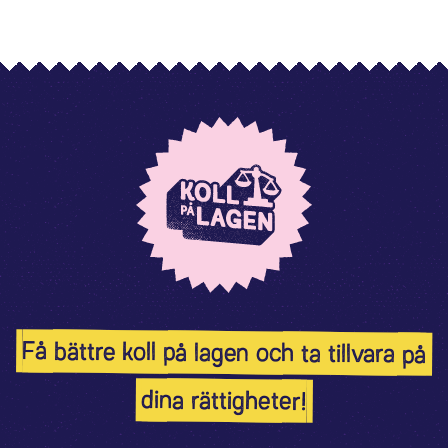
Få bättre koll på lagen och ta tillvara på
dina rättigheter!