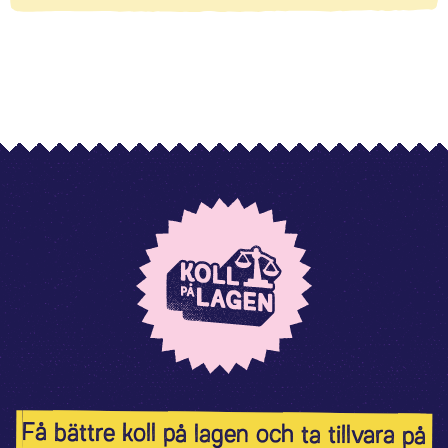
Få bättre koll på lagen och ta tillvara på