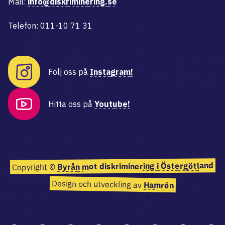
Mail:
info@diskriminering.se
Telefon: 011-10 71 31
Följ oss på
Instagram!
Hitta oss på
Youtube!
Byrån mot diskriminering i Östergötland
Copyright ©
Design och utveckling av
Hamrén