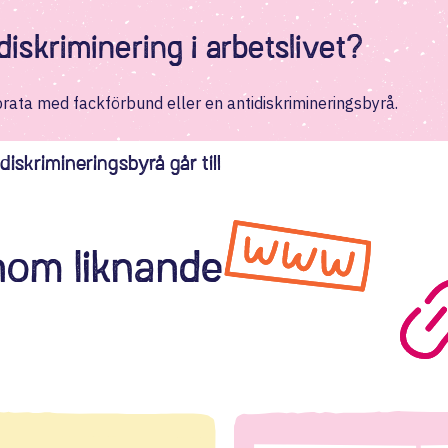
iskriminering i arbetslivet?
 prata med fackförbund eller en antidiskrimineringsbyrå.
iskrimineringsbyrå går till
enom liknande