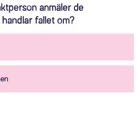
taktperson anmäler de
a handlar fallet om?
men