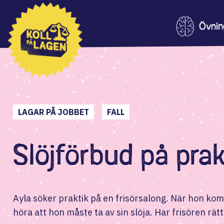
Övnin
L
L
L
LAGAR PÅ JOBBET
FALL
L
Slöjförbud på pra
L
L
Ayla söker praktik på en frisörsalong. När hon kom
J
höra att hon måste ta av sin slöja. Har frisören rätt