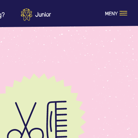
MENY
Junior
g?
Vad är en lag?
ng
Barns rättigheter
ott
Kränkningar
n
öd