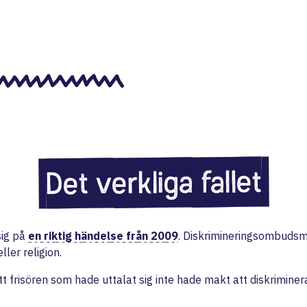
Det verkliga fallet
sig på
en riktig händelse från 2009
. Diskrimineringsombudsma
ler religion.
 frisören som hade uttalat sig inte hade makt att diskriminer