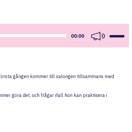
Use
00:00
Up/Down
Arrow
keys
to
increase
or
decrease
volume.
 första gången kommer till salongen tillsammans med
mer göra det, och frågar ifall hon kan praktisera i