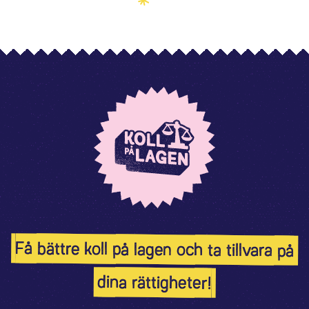
Få bättre koll på lagen och ta tillvara på
dina rättigheter!