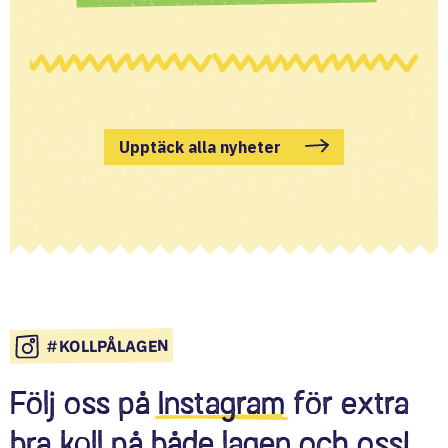
Upptäck alla nyheter
#KOLLPÅLAGEN
Följ oss på
Instagram
för extra
bra koll på både lagen och oss!