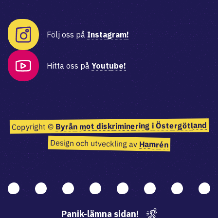
Följ oss på
Instagram!
Hitta oss på
Youtube!
Byrån mot diskriminering i Östergötland
Copyright ©
Design och utveckling av
Hamrén
Panik-lämna sidan!