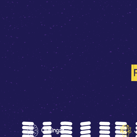
Övningar
J