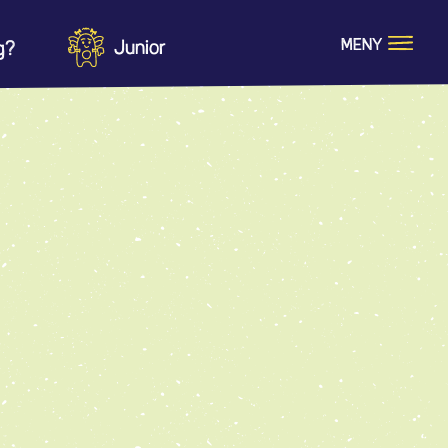
MENY
Junior
g?
Vad är en lag?
ng
Barns rättigheter
ott
Kränkningar
n
öd