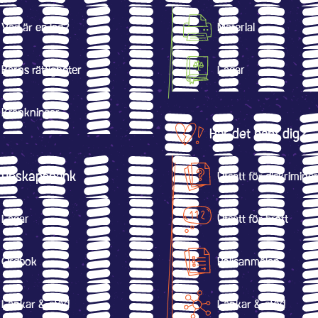
Vad är en lag?
Material
Barns rättigheter
Lagar
Kränkningar
Har det hänt dig?
Kunskapsbank
Utsatt för diskrimine
Lagar
Utsatt för brott
Ordbok
Polisanmälan
Länkar & stöd
Länkar & stöd