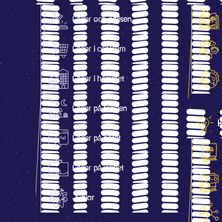
Lagar och polisen
Lagar i centrum
Lagar i hemmet
Lagar på fritiden
Lagar på nätet
Lagar på jobbet
Junior