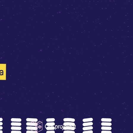
a
Om projektet