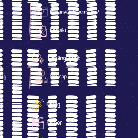
Hur används hemsidan?
Kontakt
Tillgänglighet
ring
Sitemap
Blogg
Filmer