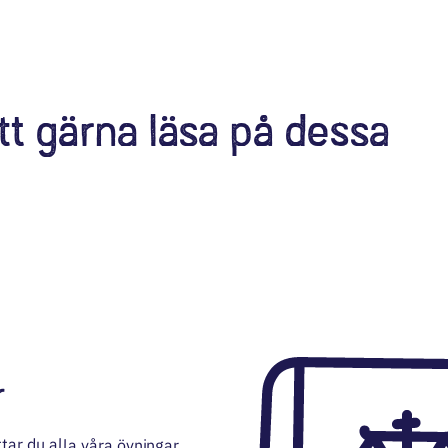
tt gärna läsa på dessa
r
tar du alla våra övningar.
 är inspirerat av verkliga