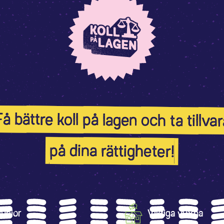
Få bättre koll på lagen och ta tillvar
på dina rättigheter!
unior
Viktiga vuxna