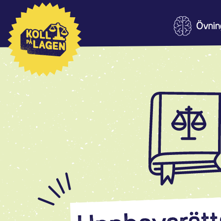
Övnin
L
L
L
L
L
L
J