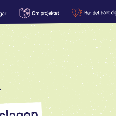
Har det hänt di
Om projektet
gar
Utsatt för
Hur används
agar och polisen
diskrimineri
hemsidan?
agar i centrum
Utsatt för br
Kontakt
agar i hemmet
Polisanmäla
agar på fritiden
Länkar & st
agar på nätet
agar på jobbet
unior