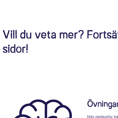
Vill du veta mer? Fortsä
sidor!
Övninga
Här nedanför hit
Lös ett fall som