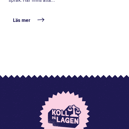
språk. Här finns alla…
Läs mer